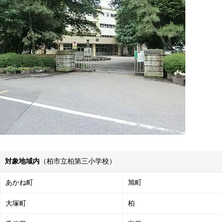
対象地域内
（柏市立柏第三小学校）
あかね町
旭町
大塚町
柏