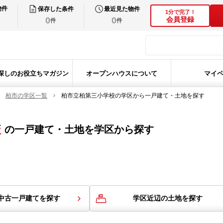
物件
保存した条件
最近見た物件
1分で完了！
0
0
会員登録
件
件
探しのお役立ちマガジン
オープンハウスについて
マイ
柏市の学区一覧
柏市立柏第三小学校の学区から一戸建て・土地を探す
校
の
一戸建て・土地を学区から探す
中古一戸建てを探す
学区近辺の土地を探す