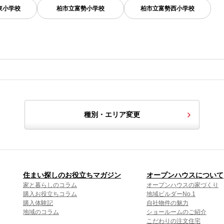
東小学校
柏市立富勢小学校
柏市立富勢西小学校
種別・エリア変更
住まい探しのお役立ちマガジン
オープンハウスについて
家と暮らしのコラム
オープンハウスの家づくり
購入お役立ちコラム
地域ビルダーNo.1
購入体験記
自社物件の魅力
地域のコラム
ショールームのご紹介
こだわりの注文住宅