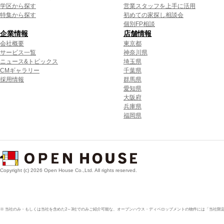
学区から探す
営業スタッフを上手に活用
特集から探す
初めての家探し相談会
個別FP相談
企業情報
店舗情報
会社概要
東京都
サービス一覧
神奈川県
ニュース&トピックス
埼玉県
CMギャラリー
千葉県
採用情報
群馬県
愛知県
大阪府
兵庫県
福岡県
Copyright (c) 2026 Open House Co.,Ltd. All rights reserved.
※ 当社のみ・もしくは当社を含めた2～3社でのみご紹介可能な、オープンハウス・ディベロップメントの物件には「当社限