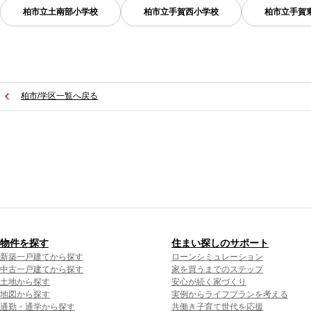
柏市立土南部小学校
柏市立手賀西小学校
柏市立手賀
柏市/学区一覧へ戻る
物件を探す
住まい探しのサポート
新築一戸建てから探す
ローンシミュレーション
中古一戸建てから探す
家を買うまでのステップ
土地から探す
安心が続く家づくり
地図から探す
実例からライフプランを考える
通勤・通学から探す
共働き子育て世代を応援