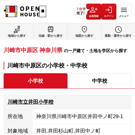
会員登録
ログイン
メニュー
地域から探す
沿線・駅から探す
地図から探す
通勤・通学から探す
川崎市中原区
神奈川県
の
一戸建て・土地を学区から探す
川崎市中原区
の
小学校・中学校
小学校
中学校
川崎市立井田小学校
所在地
神奈川県川崎市中原区井田中ノ町29-1
対象地域
井田
,
井田杉山町
,
井田中ノ町