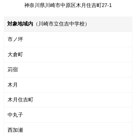
神奈川県川崎市中原区木月住吉町27-1
対象地域内
（川崎市立住吉中学校）
市ノ坪
大倉町
苅宿
木月
木月住吉町
中丸子
西加瀬