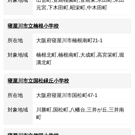
対象地域
出雲町
,
萱島桜園町
,
萱島東
,
木田町
,
木田
元宮
,
下木田町
,
昭栄町
,
中木田町
寝屋川市立楠根小学校
所在地
大阪府寝屋川市楠根南町21-1
対象地域
楠根北町
,
楠根南町
,
大成町
,
高宮栄町
,
堀
溝北町
寝屋川市立国松緑丘小学校
所在地
大阪府寝屋川市国松町47-1
対象地域
川勝町
,
国松町
,
八幡台
,
三井が丘
,
三井南
町