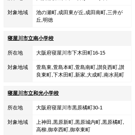
対象地域
池の瀬町
,
成田東が丘
,
成田南町
,
三井が
丘
,
明徳
寝屋川市立南小学校
所在地
大阪府寝屋川市下木田町16-15
対象地域
萱島東
,
萱島本町
,
萱島南町
,
讃良西町
,
讃
良東町
,
下木田町
,
新家
,
大成町
,
南水苑町
寝屋川市立和光小学校
所在地
大阪府寝屋川市黒原橘町30-1
対象地域
上神田
,
黒原新町
,
黒原城内町
,
黒原橘町
,
高柳
,
御幸西町
,
御幸東町