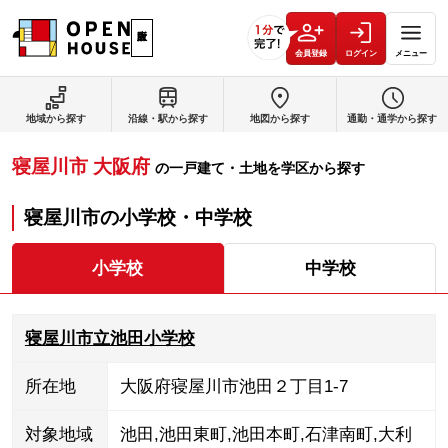
会員登録
ログイン
メニュー
地域から探す
沿線・駅から探す
地図から探す
通勤・通学から探す
寝屋川市
大阪府
の
一戸建て・土地を学区から探す
寝屋川市
の
小学校・中学校
小学校
中学校
寝屋川市立池田小学校
所在地
大阪府寝屋川市池田２丁目1-7
対象地域
池田
,
池田東町
,
池田本町
,
石津南町
,
大利