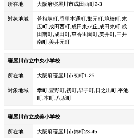
所在地
大阪府寝屋川市成田西町2-3
対象地域
菅相塚町
,
香里本通町
,
郡元町
,
境橋町
,
末
広町
,
成田西町
,
成田東が丘
,
成田東町
,
成
田南町
,
成田町
,
東香里園町
,
美井町
,
三井
南町
,
美井元町
寝屋川市立中央小学校
所在地
大阪府寝屋川市初町1-25
対象地域
幸町
,
豊野町
,
初町
,
早子町
,
日之出町
,
平池
町
,
本町
,
八坂町
寝屋川市立成美小学校
所在地
大阪府寝屋川市錦町23-45