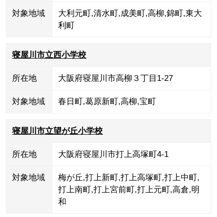
対象地域
大利元町
,
清水町
,
成美町
,
高柳
,
錦町
,
東大
利町
寝屋川市立西小学校
所在地
大阪府寝屋川市高柳３丁目1-27
対象地域
春日町
,
葛原新町
,
高柳
,
宝町
寝屋川市立望が丘小学校
所在地
大阪府寝屋川市打上高塚町4-1
対象地域
梅が丘
,
打上新町
,
打上高塚町
,
打上中町
,
打上南町
,
打上宮前町
,
打上元町
,
高倉
,
明
和