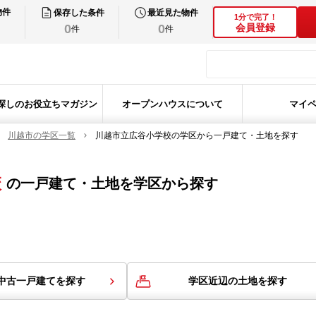
物件
保存した条件
最近見た物件
1分で完了！
0
0
会員登録
件
件
探しのお役立ちマガジン
オープンハウスについて
マイ
川越市の学区一覧
川越市立広谷小学校の学区から一戸建て・土地を探す
校
の
一戸建て・土地を学区から探す
中古一戸建てを探す
学区近辺の土地を探す