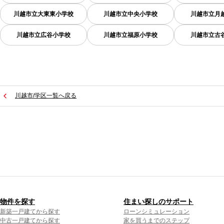
川越市立大東東小学校
川越市立中央小学校
川越市立月
川越市立広谷小学校
川越市立福原小学校
川越市立古
川越市/学区一覧へ戻る
物件を探す
住まい探しのサポート
新築一戸建てから探す
ローンシミュレーション
中古一戸建てから探す
家を買うまでのステップ