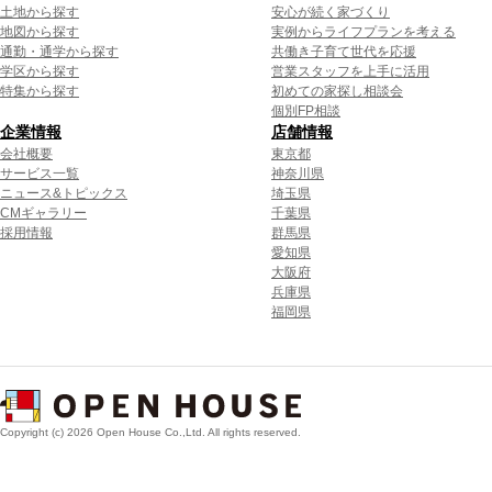
土地から探す
安心が続く家づくり
地図から探す
実例からライフプランを考える
通勤・通学から探す
共働き子育て世代を応援
学区から探す
営業スタッフを上手に活用
特集から探す
初めての家探し相談会
個別FP相談
企業情報
店舗情報
会社概要
東京都
サービス一覧
神奈川県
ニュース&トピックス
埼玉県
CMギャラリー
千葉県
採用情報
群馬県
愛知県
大阪府
兵庫県
福岡県
Copyright (c) 2026 Open House Co.,Ltd. All rights reserved.