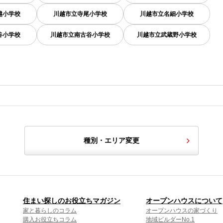
越小学校
川越市立寺尾小学校
川越市立名細小学校
谷小学校
川越市立南古谷小学校
川越市立武蔵野小学校
種別・エリア変更
住まい探しのお役立ちマガジン
オープンハウスについて
家と暮らしのコラム
オープンハウスの家づくり
購入お役立ちコラム
地域ビルダーNo.1