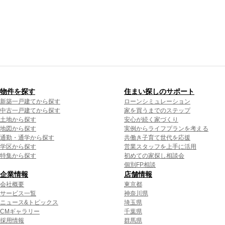
物件を探す
住まい探しのサポート
新築一戸建てから探す
ローンシミュレーション
中古一戸建てから探す
家を買うまでのステップ
土地から探す
安心が続く家づくり
地図から探す
実例からライフプランを考える
通勤・通学から探す
共働き子育て世代を応援
学区から探す
営業スタッフを上手に活用
特集から探す
初めての家探し相談会
個別FP相談
企業情報
店舗情報
会社概要
東京都
サービス一覧
神奈川県
ニュース&トピックス
埼玉県
CMギャラリー
千葉県
採用情報
群馬県