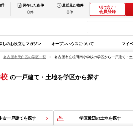
物件
保存した条件
最近見た物件
1分で完了！
0
0
会員登録
件
件
探しのお役立ちマガジン
オープンハウスについて
マイ
名古屋市天白区の学区一覧
名古屋市立植田南小学校の学区から一戸建て・土
学校
の
一戸建て・土地を学区から探す
中古一戸建てを探す
学区近辺の土地を探す