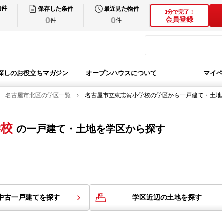
物件
保存した条件
最近見た物件
1分で完了！
0
0
会員登録
件
件
探しのお役立ちマガジン
オープンハウスについて
マイ
名古屋市北区の学区一覧
名古屋市立東志賀小学校の学区から一戸建て・土地
学校
の
一戸建て・土地を学区から探す
中古一戸建てを探す
学区近辺の土地を探す