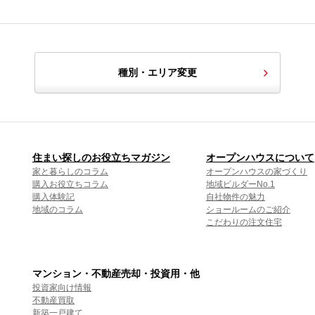
種別・エリア変更
住まい探しのお役立ちマガジン
オープンハウスについて
家と暮らしのコラム
オープンハウスの家づくり
購入お役立ちコラム
地域ビルダーNo.1
購入体験記
自社物件の魅力
地域のコラム
ショールームのご紹介
こだわりの注文住宅
マンション・不動産売却・投資用・他
投資家向け情報
不動産買取
新築一戸建て