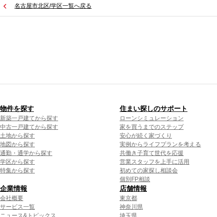
名古屋市北区/学区一覧へ戻る
物件を探す
住まい探しのサポート
新築一戸建てから探す
ローンシミュレーション
中古一戸建てから探す
家を買うまでのステップ
土地から探す
安心が続く家づくり
地図から探す
実例からライフプランを考える
通勤・通学から探す
共働き子育て世代を応援
学区から探す
営業スタッフを上手に活用
特集から探す
初めての家探し相談会
個別FP相談
企業情報
店舗情報
会社概要
東京都
サービス一覧
神奈川県
ニュース&トピックス
埼玉県