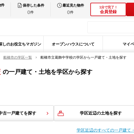
物件
保存した条件
最近見た物件
1分で完了！
0
0
会員登録
件
件
探しのお役立ちマガジン
オープンハウスについて
マイ
船橋市の学区一覧
船橋市立葛飾中学校の学区から一戸建て・土地を探す
校
の
一戸建て・土地を学区から探す
中古一戸建てを探す
学区近辺の土地を探す
学区近辺のすべての一戸建て