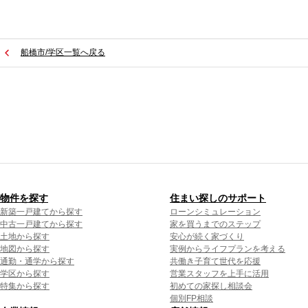
船橋市/学区一覧へ戻る
物件を探す
住まい探しのサポート
新築一戸建てから探す
ローンシミュレーション
中古一戸建てから探す
家を買うまでのステップ
土地から探す
安心が続く家づくり
地図から探す
実例からライフプランを考える
通勤・通学から探す
共働き子育て世代を応援
学区から探す
営業スタッフを上手に活用
特集から探す
初めての家探し相談会
個別FP相談