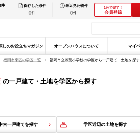
物件
保存した条件
最近見た物件
1分で完了！
0
0
会員登録
件
件
探しのお役立ちマガジン
オープンハウスについて
マイ
福岡市東区の学区一覧
福岡市立照葉小学校の学区から一戸建て・土地を探す
校
の
一戸建て・土地を学区から探す
中古一戸建てを探す
学区近辺の土地を探す