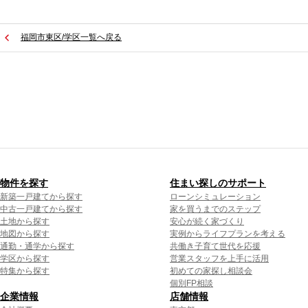
福岡市東区/学区一覧へ戻る
物件を探す
住まい探しのサポート
新築一戸建てから探す
ローンシミュレーション
中古一戸建てから探す
家を買うまでのステップ
土地から探す
安心が続く家づくり
地図から探す
実例からライフプランを考える
通勤・通学から探す
共働き子育て世代を応援
学区から探す
営業スタッフを上手に活用
特集から探す
初めての家探し相談会
個別FP相談
企業情報
店舗情報