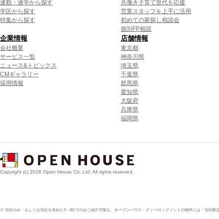
通勤・通学から探す
共働き子育て世代を応援
学区から探す
営業スタッフを上手に活用
特集から探す
初めての家探し相談会
個別FP相談
企業情報
店舗情報
会社概要
東京都
サービス一覧
神奈川県
ニュース&トピックス
埼玉県
CMギャラリー
千葉県
採用情報
群馬県
愛知県
大阪府
兵庫県
福岡県
Copyright (c) 2026 Open House Co.,Ltd. All rights reserved.
※ 当社のみ・もしくは当社を含めた2～3社でのみご紹介可能な、オープンハウス・ディベロップメントの物件には「当社限