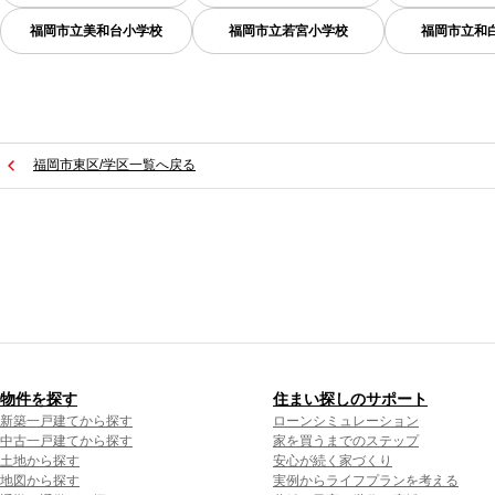
福岡市立美和台小学校
福岡市立若宮小学校
福岡市立和
福岡市東区/学区一覧へ戻る
物件を探す
住まい探しのサポート
新築一戸建てから探す
ローンシミュレーション
中古一戸建てから探す
家を買うまでのステップ
土地から探す
安心が続く家づくり
地図から探す
実例からライフプランを考える