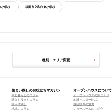
白小学校
福岡市立和白東小学校
種別・エリア変更
住まい探しのお役立ちマガジン
オープンハウスについて
家と暮らしのコラム
オープンハウスの家づくり
購入お役立ちコラム
地域ビルダーNo.1
購入体験記
自社物件の魅力
地域のコラム
ショールームのご紹介