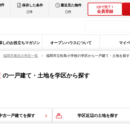
物件
保存した条件
最近見た物件
1分で完了！
0
0
会員登録
件
件
探しのお役立ちマガジン
オープンハウスについて
マイ
福岡市東区の学区一覧
福岡市立松島小学校の学区から一戸建て・土地を探す
校
の
一戸建て・土地を学区から探す
中古一戸建てを探す
学区近辺の土地を探す