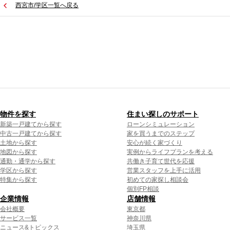
西宮市/学区一覧へ戻る
物件を探す
住まい探しのサポート
新築一戸建てから探す
ローンシミュレーション
中古一戸建てから探す
家を買うまでのステップ
土地から探す
安心が続く家づくり
地図から探す
実例からライフプランを考える
通勤・通学から探す
共働き子育て世代を応援
学区から探す
営業スタッフを上手に活用
特集から探す
初めての家探し相談会
個別FP相談
企業情報
店舗情報
会社概要
東京都
サービス一覧
神奈川県
ニュース&トピックス
埼玉県