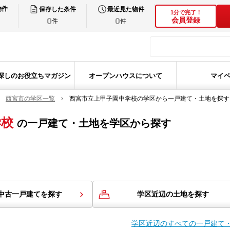
物件
保存した条件
最近見た物件
1分で完了！
0
0
会員登録
件
件
探しのお役立ちマガジン
オープンハウスについて
マイ
西宮市の学区一覧
西宮市立上甲子園中学校の学区から一戸建て・土地を探す
学校
の
一戸建て・土地を学区から探す
中古一戸建てを探す
学区近辺の土地を探す
学区近辺のすべての一戸建て