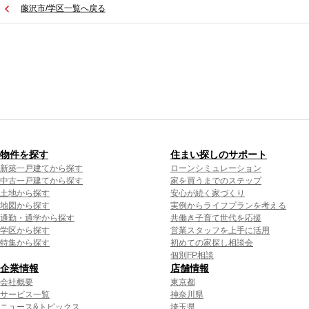
藤沢市/学区一覧へ戻る
物件を探す
住まい探しのサポート
新築一戸建てから探す
ローンシミュレーション
中古一戸建てから探す
家を買うまでのステップ
土地から探す
安心が続く家づくり
地図から探す
実例からライフプランを考える
通勤・通学から探す
共働き子育て世代を応援
学区から探す
営業スタッフを上手に活用
特集から探す
初めての家探し相談会
個別FP相談
企業情報
店舗情報
会社概要
東京都
サービス一覧
神奈川県
ニュース&トピックス
埼玉県