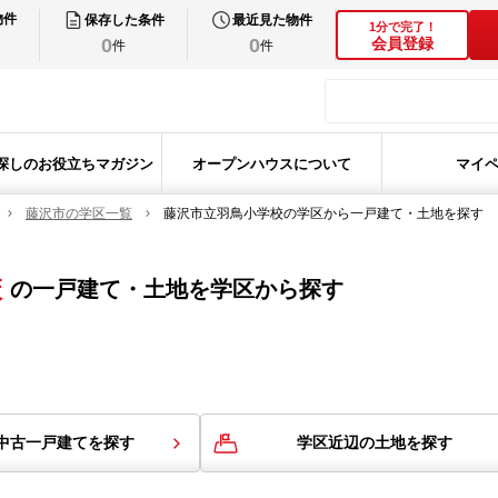
物件
保存した条件
最近見た物件
1分で完了！
0
0
会員登録
件
件
探しのお役立ちマガジン
オープンハウスについて
マイ
藤沢市の学区一覧
藤沢市立羽鳥小学校の学区から一戸建て・土地を探す
校
の
一戸建て・土地を学区から探す
中古一戸建てを探す
学区近辺の土地を探す