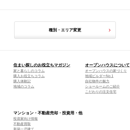
種別・エリア変更
住まい探しのお役立ちマガジン
オープンハウスについて
家と暮らしのコラム
オープンハウスの家づくり
購入お役立ちコラム
地域ビルダーNo.1
購入体験記
自社物件の魅力
地域のコラム
ショールームのご紹介
こだわりの注文住宅
マンション・不動産売却・投資用・他
投資家向け情報
不動産買取
新築一戸建て