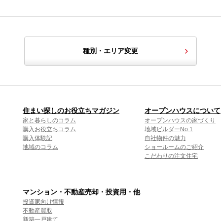
種別・エリア変更
住まい探しのお役立ちマガジン
オープンハウスについて
家と暮らしのコラム
オープンハウスの家づくり
購入お役立ちコラム
地域ビルダーNo.1
購入体験記
自社物件の魅力
地域のコラム
ショールームのご紹介
こだわりの注文住宅
マンション・不動産売却・投資用・他
投資家向け情報
不動産買取
新築一戸建て