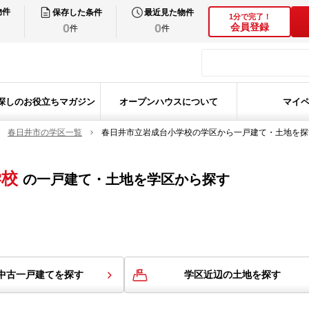
物件
保存した条件
最近見た物件
1分で完了！
0
0
会員登録
件
件
探しのお役立ちマガジン
オープンハウスについて
マイ
春日井市の学区一覧
春日井市立岩成台小学校の学区から一戸建て・土地を探
学校
の
一戸建て・土地を学区から探す
中古一戸建てを探す
学区近辺の土地を探す