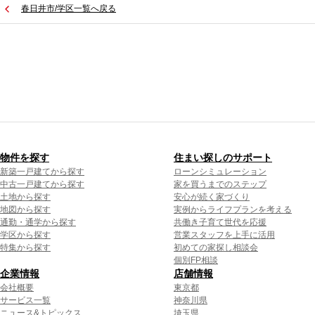
春日井市/学区一覧へ戻る
物件を探す
住まい探しのサポート
新築一戸建てから探す
ローンシミュレーション
中古一戸建てから探す
家を買うまでのステップ
土地から探す
安心が続く家づくり
地図から探す
実例からライフプランを考える
通勤・通学から探す
共働き子育て世代を応援
学区から探す
営業スタッフを上手に活用
特集から探す
初めての家探し相談会
個別FP相談
企業情報
店舗情報
会社概要
東京都
サービス一覧
神奈川県
ニュース&トピックス
埼玉県