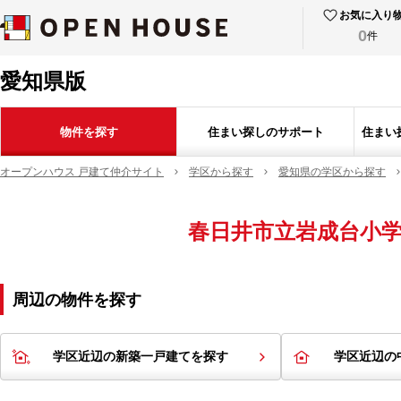
お気に入り
0
件
愛知県版
物件を探す
住まい探しのサポート
住まい
オープンハウス 戸建て仲介サイト
学区から探す
愛知県の学区から探す
春日井市立岩成台小
周辺の物件を探す
学区近辺の新築一戸建てを探す
学区近辺の