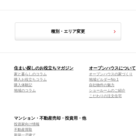
種別・エリア変更
住まい探しのお役立ちマガジン
オープンハウスについて
家と暮らしのコラム
オープンハウスの家づくり
購入お役立ちコラム
地域ビルダーNo.1
購入体験記
自社物件の魅力
地域のコラム
ショールームのご紹介
こだわりの注文住宅
マンション・不動産売却・投資用・他
投資家向け情報
不動産買取
新築一戸建て