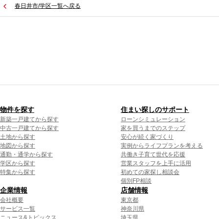
春日井市/学区一覧へ戻る
物件を探す
住まい探しのサポート
新築一戸建てから探す
ローンシミュレーション
中古一戸建てから探す
家を買うまでのステップ
土地から探す
安心が続く家づくり
地図から探す
実例からライフプランを考える
通勤・通学から探す
共働き子育て世代を応援
学区から探す
営業スタッフを上手に活用
特集から探す
初めての家探し相談会
個別FP相談
企業情報
店舗情報
会社概要
東京都
サービス一覧
神奈川県
ニュース&トピックス
埼玉県