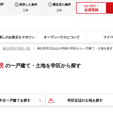
物件
保存した条件
最近見た物件
1分で完了！
0
0
会員登録
件
件
探しのお役立ちマガジン
オープンハウスについて
マイ
春日井市の学区一覧
春日井市立白山小学校の学区から一戸建て・土地を探す
校
の
一戸建て・土地を学区から探す
中古一戸建てを探す
学区近辺の土地を探す