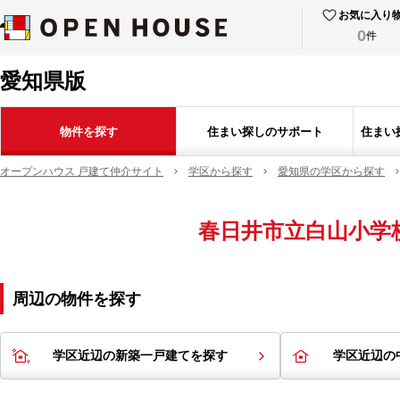
お気に入り
0
件
愛知県版
物件を探す
住まい探しのサポート
住まい
オープンハウス 戸建て仲介サイト
学区から探す
愛知県の学区から探す
春日井市立白山小学
周辺の物件を探す
学区近辺の新築一戸建てを探す
学区近辺の