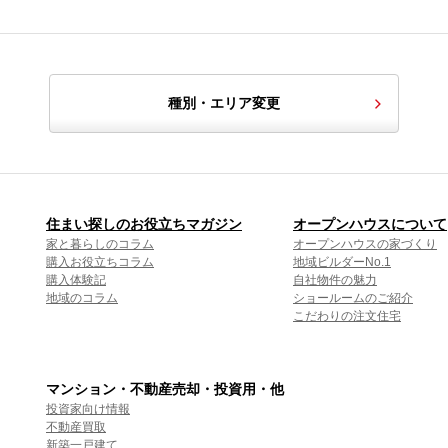
種別・エリア変更
住まい探しのお役立ちマガジン
オープンハウスについて
家と暮らしのコラム
オープンハウスの家づくり
購入お役立ちコラム
地域ビルダーNo.1
購入体験記
自社物件の魅力
地域のコラム
ショールームのご紹介
こだわりの注文住宅
マンション・不動産売却・投資用・他
投資家向け情報
不動産買取
新築一戸建て